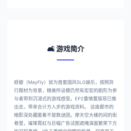
🛋️ 游戏简介
蜉蝣（MayFly）就为首套国风SLG娱乐，按照异
行题材为背景，精美所设模仍然有宏宏的剧形为参
与者带到沉浸式的游戏感受。EP2重情置版现已推
出去，带来合计方入步的游戏资料。 这座都市的
暗影深处藏匿着不是数谜团。摩天空大楼的间的街
巷里，璀璨霓虹与巨幅广告试图遮掩演面繁荣下方